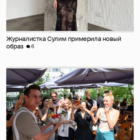
Анастасия Гребенкина, Женя Малахова,
Оксана Русланова и другие гости
фестиваля «Баланс вкуса и ритма»:
рассматриваем летние образы