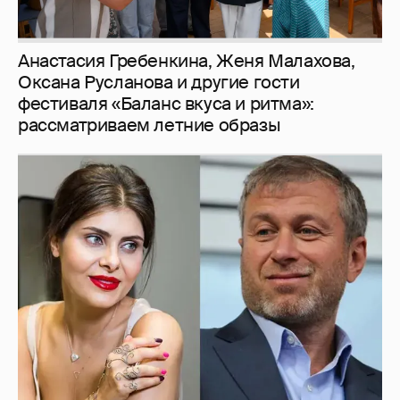
И снова невеста
357