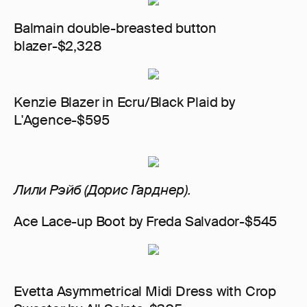
Balmain double-breasted button
blazer-$2,328
Kenzie Blazer in Ecru/Black Plaid by
L'Agence-$595
Лили Рэйб (Дорис Гарднер).
Ace Lace-up Boot by Freda Salvador-$545
Evetta Asymmetrical Midi Dress with Crop