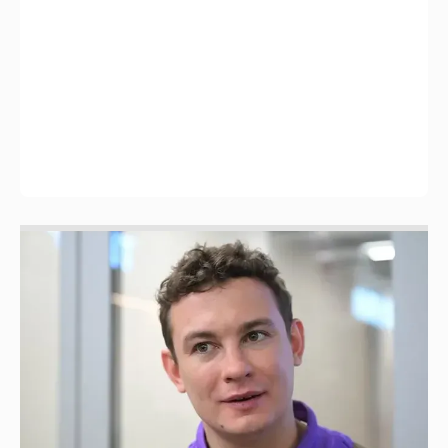
Никита Кологривый высказался насчёт
ИИ
1