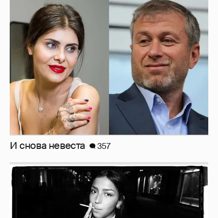
И снова невеста
357
Рублёвские дочки
187