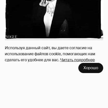
Используя данный сайт, вы даете согласие на
использование файлов cookie, помогающих нам
сделать его удобнее для вас.
Читать подробнее
Зачем нам вообще платить налоги? (или:
Хорошо
как работают наши деньги, когда мы
заикаемся о защите прав)