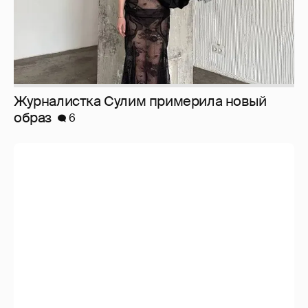
Журналистка Сулим примерила новый
образ
6