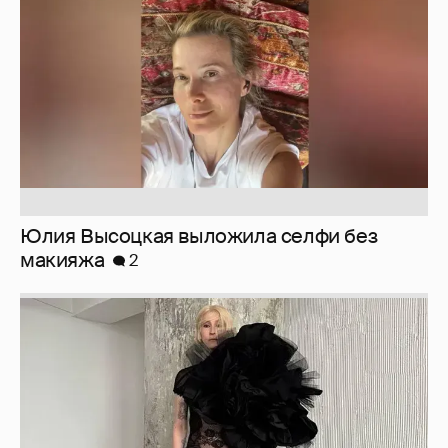
макияжа
2
Журналистка Сулим примерила новый
образ
6