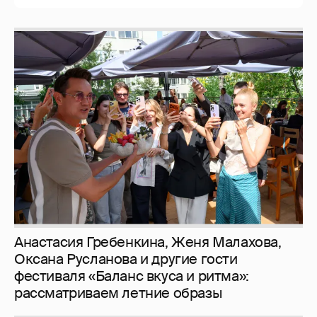
И снова невеста
357