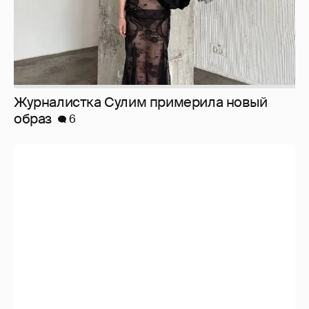
Анастасия Гребенкина, Женя Малахова,
Оксана Русланова и другие гости
фестиваля «Баланс вкуса и ритма»:
рассматриваем летние образы