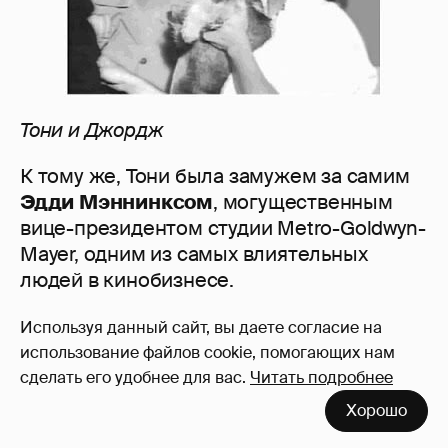
Тони
и
Джордж
К тому же, Тони была замужем за самим
Эдди
Мэннинксом
, могущественным
вице-президентом студии Metro-Goldwyn-
Mayer, одним из самых влиятельных
людей в кинобизнесе.
Используя данный сайт, вы даете согласие на
Причём Мэнникс был не простым
использование файлов cookie, помогающих нам
чиновником, а самым эффективным
сделать его удобнее для вас.
Читать подробнее
«решалой» в Голливуде, благодаря
Хорошо
которому все проблемы, возникавшие у