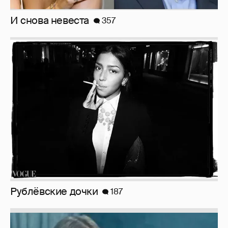
И снова невеста
357
Рублёвские дочки
187