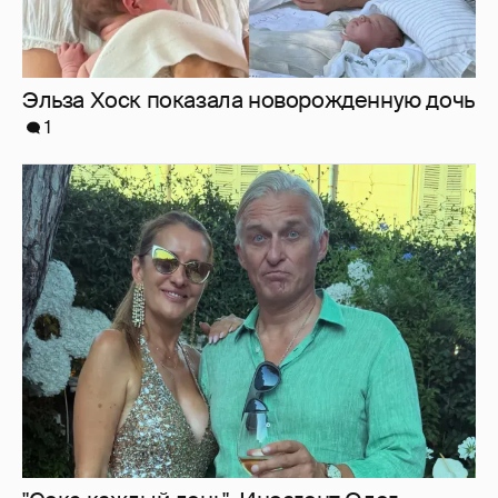
"Секс каждый день". Иноагент Олег
Тиньков рассказал о своём идеальном
лете
18