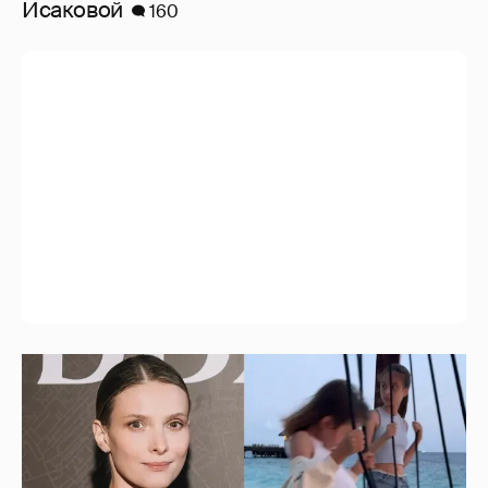
Исаковой
160
Светлана Иванова отдыхает с дочерьми от
Джаника Файзиева на курорте