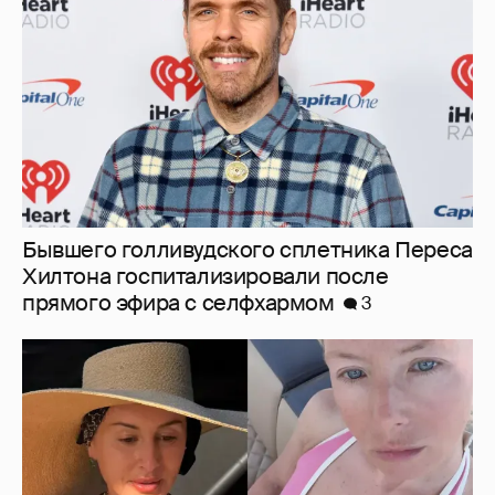
прямого эфира с селфхармом
3
От Волги до Мальдив: где и как отдыхают
Тина Канделаки, девушка террориста и
экстремиста Павла Дурова* и жена Басты
14