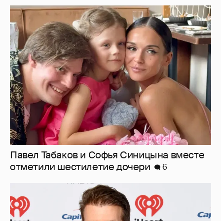
Павел Табаков и Софья Синицына вместе
отметили шестилетие дочери
6
Бывшего голливудского сплетника Переса
Хилтона госпитализировали после