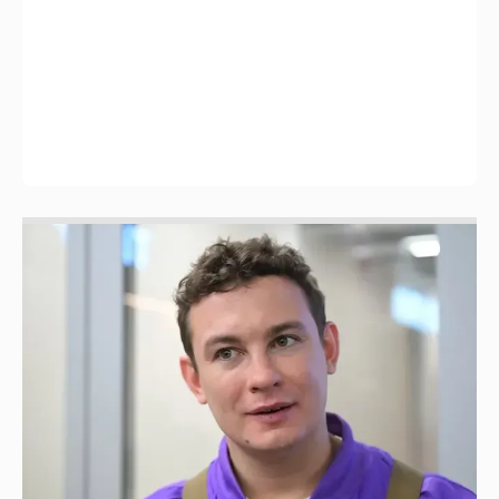
Никита Кологривый высказался насчёт
ИИ
1