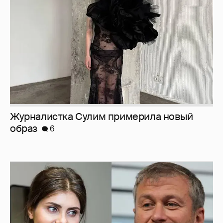
образ
6
И снова невеста
357