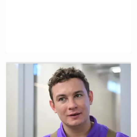
Никита Кологривый высказался насчёт
ИИ
1