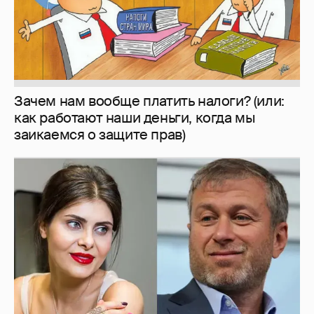
И снова невеста
357