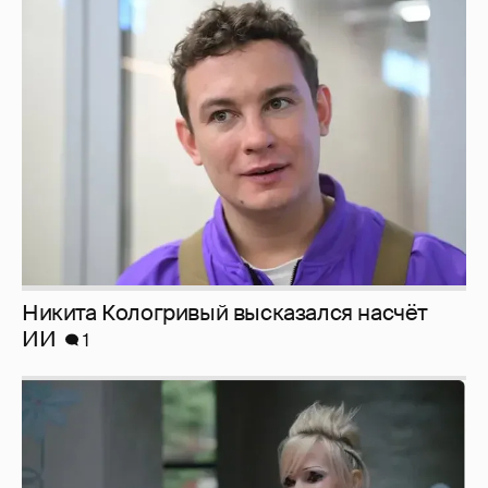
Никита Кологривый высказался насчёт
ИИ
1
Певица Глюкоза рассказала о съёмках для
эротического журнала
3