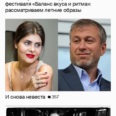
И снова невеста
357