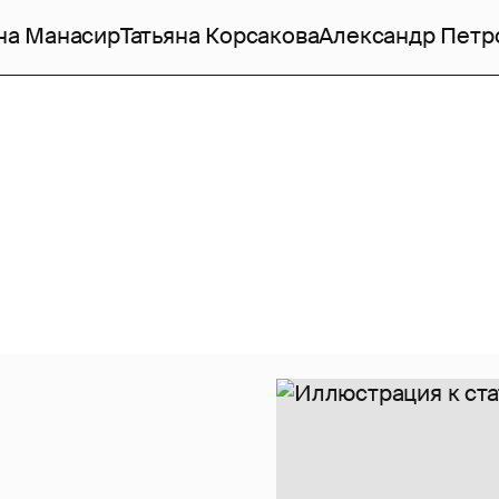
на Манасир
Татьяна Корсакова
Александр Петр