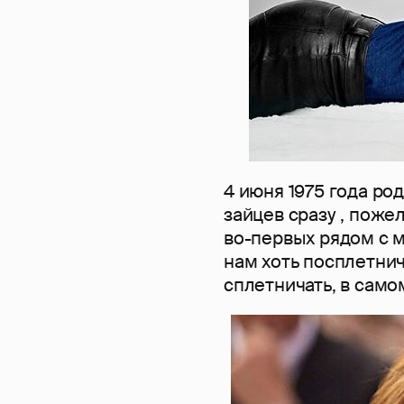
4 июня 1975 года ро
зайцев сразу , пож
во-первых рядом с 
нам хоть посплетнич
сплетничать, в самом