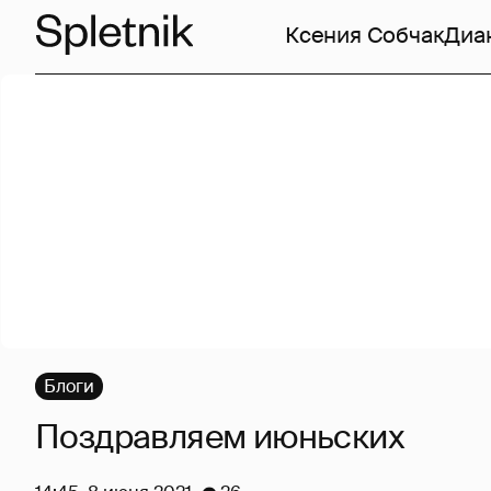
Ксения Собчак
Диа
Блоги
Поздравляем июньских