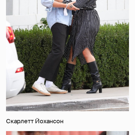
Скарлетт Йохансон