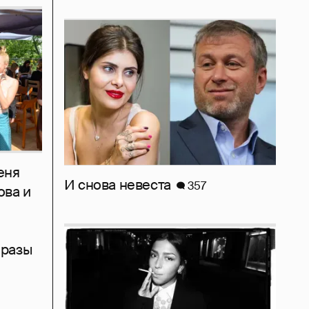
еня
И снова невеста
357
ова и
бразы