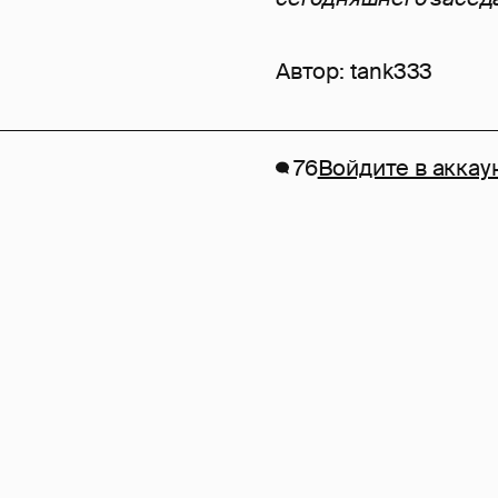
Автор:
tank333
76
Войдите в аккау