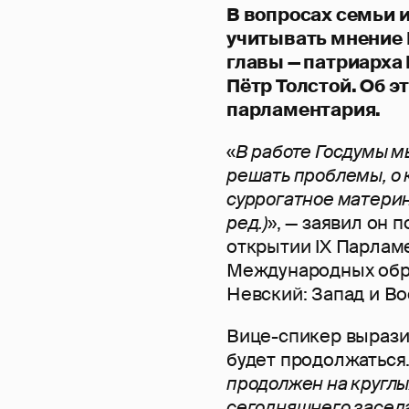
В вопросах семьи 
учитывать мнение 
главы — патриарха
Пётр Толстой. Об 
парламентария.
«
В работе Госдумы м
решать проблемы, о 
суррогатное материн
ред.)
», — заявил он 
открытии IX Парламе
Международных обр
Невский: Запад и Во
Вице-спикер вырази
будет продолжаться.
продолжен на круглых
сегодняшнего засед