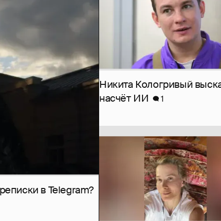
Никита Кологривый выск
насчёт ИИ
1
рeписки в Telegram?