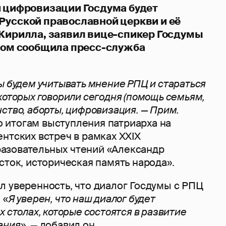
и цифровизации Госдума будет
Русской православной церкви и её
 Кирилла, заявил вице-спикер Госдумы
этом сообщила пресс-служба
ы будем учитывать мнение РПЦ и стараться
которых говорили сегодня (помощь семьям,
ство, аборты, цифровизация. — Прим.
по итогам выступления патриарха на
нтских встреч в рамках XXIX
азовательных чтений «Александр
сток, историческая память народа».
л уверенность, что диалог Госдумы с РПЦ
 «
Я уверен, что наш диалог будет
 столах, которые состоятся в развитие
ания
», — добавил он.