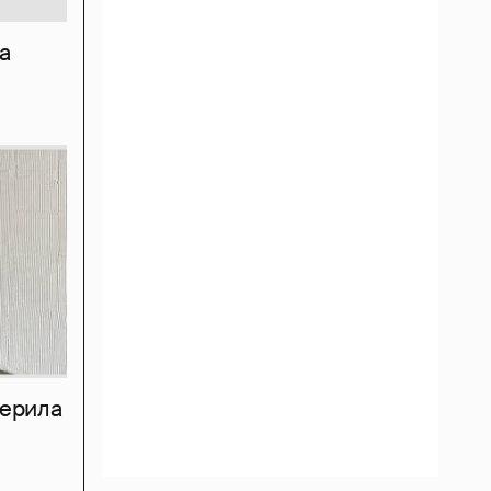
а
мерила