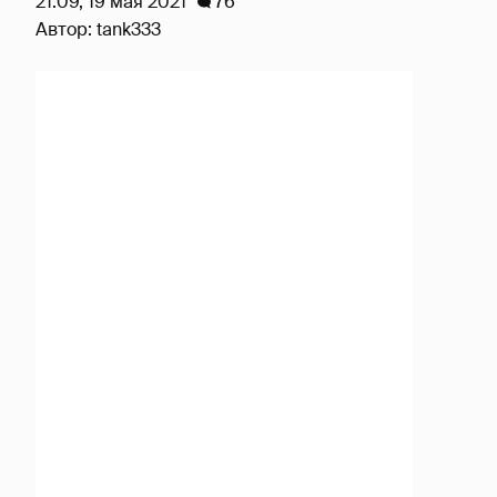
21:09, 19 мая 2021
76
Автор:
tank333