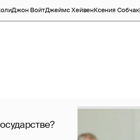
жоли
Джон Войт
Джеймс Хейвен
Ксения Собчак
государстве?