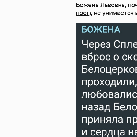
Божена Львовна, по
пост
), не унимается