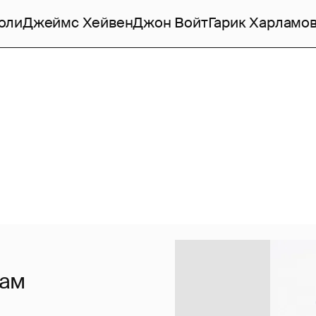
оли
Джеймс Хейвен
Джон Войт
Гарик Харламо
нам