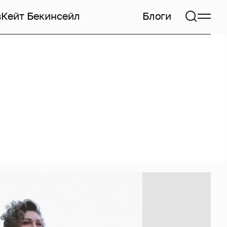
в
Кейт Бекинсейл
Блоги