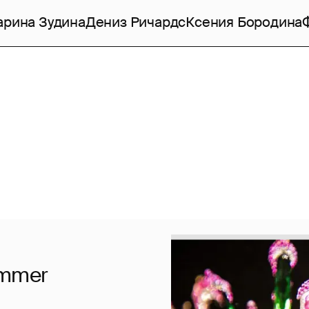
рина Зудина
Дениз Ричардс
Ксения Бородина
ummer