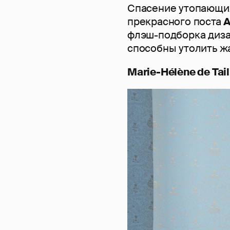
Спасение утопающих
прекрасного поста
A
флэш-подборка дизай
способны утолить жа
Marie-Hélène de Tail