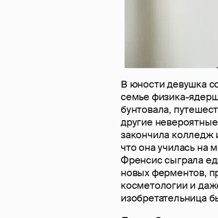
В юности девушка со
семье физика-ядерщ
бунтовала, путешес
другие невероятные 
закончила колледж и
что она училась на 
Френсис сыграла едв
новых ферментов, п
косметологии и даже
изобретательница б