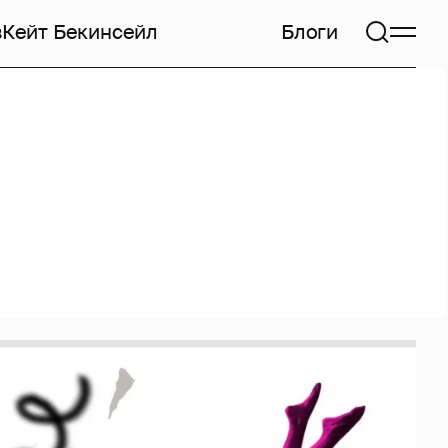
в
Кейт Бекинсейл
Блоги