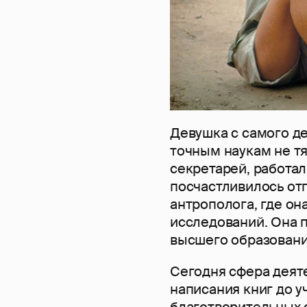
Девушка с самого де
точным наукам не т
секретарей, работа
посчастливилось от
антрополога, где он
исследований. Она 
высшего образовани
Сегодня сфера деят
написания книг до 
благотворительных