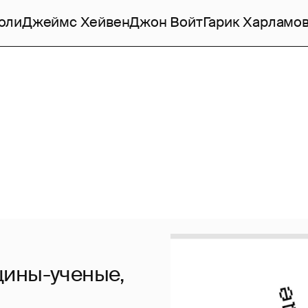
оли
Джеймс Хейвен
Джон Войт
Гарик Харламо
щины-ученые,