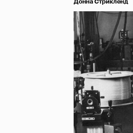
Донна Стрикленд