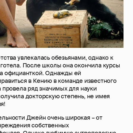
тства увлекалась обезьянами, однако к
яготела. После школы она окончила курсы
ла официанткой. Однажды ей
правиться в Кению в команде известного
а провела ряд значимых для науки
получила докторскую степень, не имея
я!
ельности Джейн очень широкая – от
учреждения собственных
 фондов. Однако любимую антропологию