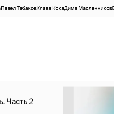
а
Павел Табаков
Клава Кока
Дима Масленников
. Часть 2