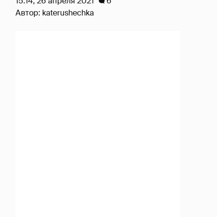
15:14, 26 апреля 2021
6
Автор:
katerushechka