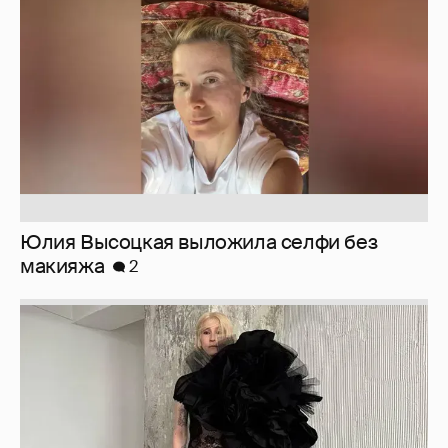
макияжа
2
Журналистка Сулим примерила новый
образ
6