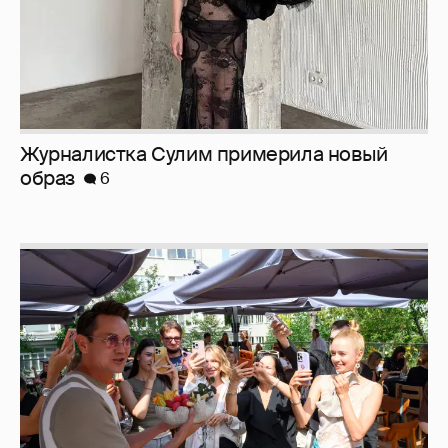
Анастасия Гребенкина, Женя Малахова,
Оксана Русланова и другие гости
фестиваля «Баланс вкуса и ритма»:
рассматриваем летние образы