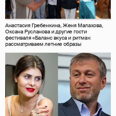
И снова невеста
357