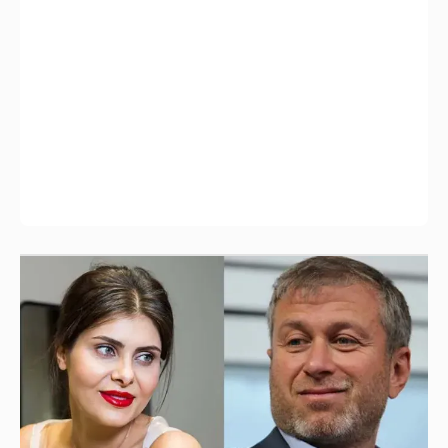
И снова невеста
357
Анастасия Гребенкина, Женя Малахова,
Оксана Русланова и другие гости
фестиваля «Баланс вкуса и ритма»: