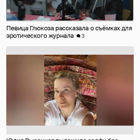
Юлия Высоцкая выложила селфи без
макияжа
2