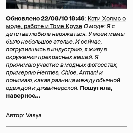
Обновлено 22/08/10 18:46
:
Кэти Холмс о
моде, работе и Томе Крузе
О моде: Я с
детства любила наряжаться. У моей мамы
было небольшое ателье. И сейчас,
погрузившись в индустрию, я живу в
окружении прекрасных вещей. Я
принимаю участие в модных фотосетах,
примеряю Hermes, Chloe, Armani и
понимаю, какая разница между обычной
одеждой и дизайнерской.
Пошутила,
наверное...
Автор:
Vasya