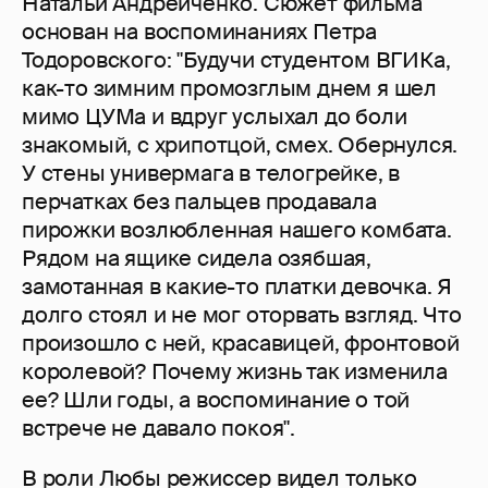
Натальи Андрейченко. Сюжет фильма
основан на воспоминаниях Петра
Тодоровского: "Будучи студентом ВГИКа,
как-то зимним промозглым днем я шел
мимо ЦУМа и вдруг услыхал до боли
знакомый, с хрипотцой, смех. Обернулся.
У стены универмага в телогрейке, в
перчатках без пальцев продавала
пирожки возлюбленная нашего комбата.
Рядом на ящике сидела озябшая,
замотанная в какие-то платки девочка. Я
долго стоял и не мог оторвать взгляд. Что
произошло с ней, красавицей, фронтовой
королевой? Почему жизнь так изменила
ее? Шли годы, а воспоминание о той
встрече не давало покоя".
В роли Любы режиссер видел только