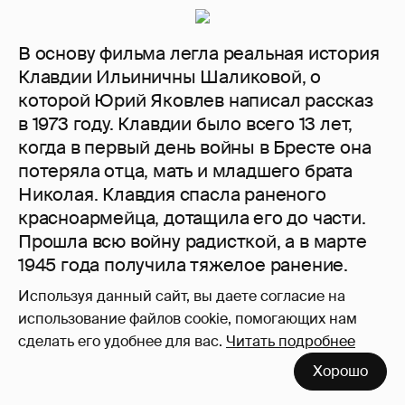
В основу фильма легла реальная история
Клавдии Ильиничны Шаликовой, о
которой Юрий Яковлев написал рассказ
в 1973 году. Клавдии было всего 13 лет,
когда в первый день войны в Бресте она
потеряла отца, мать и младшего брата
Николая. Клавдия спасла раненого
красноармейца, дотащила его до части.
Прошла всю войну радисткой, а в марте
1945 года получила тяжелое ранение.
Несколько месяцев врачи сражались за
Используя данный сайт, вы даете согласие на
ее жизнь, зрение, лицо, изуродованное
использование файлов cookie, помогающих нам
осколками. Своего сына Клавдия назвала
сделать его удобнее для вас.
Читать подробнее
в честь погибшего младшего брата
Хорошо
Николаем. В старости Клавдия