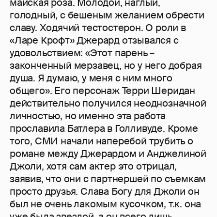
майская роза. Молодой, наглый,
голодный, с бешеным желанием обрести
славу. Ходячий тестостерон. О роли в
«Ларе Крофт» Джерард отзывался с
удовольствием: «Этот парень –
законченный мерзавец, но у него добрая
душа. Я думаю, у меня с ним много
общего». Его персонаж Терри Шеридан
действительно получился неоднозначной
личностью, но именно эта работа
прославила Батлера в Голливуде. Кроме
того, СМИ начали наперебой трубить о
романе между Джерардом и Анджелиной
Джоли, хотя сам актер это отрицал,
заявив, что они с партнершей по съемкам
просто друзья. Слава Богу для Джоли он
был не очень лакомым кусочком, т.к. она
уже была звездой, а он всего лишь