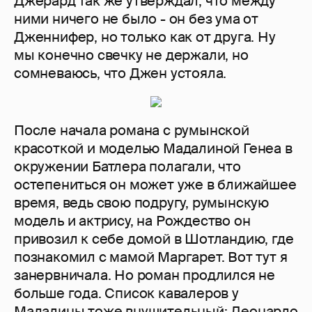
Джерард так же утверждал, что между
ними ничего не было - он без ума от
Дженнифер, но только как от друга. Ну
мы конечно свечку не держали, но
сомневаюсь, что Джен устояла.
После начала романа с румынской
красоткой и моделью Мадалиной Генеа в
окружении Батлера полагали, что
остепениться он может уже в ближайшее
время, ведь свою подругу, румынскую
модель и актрису, на Рождество он
привозил к себе домой в Шотландию, где
познакомил с мамой Маргарет. Вот тут я
занервничала. Но роман продлился не
больше года. Список кавалеров у
Мадалины тоже внушительный: Леонардо