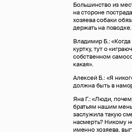
Большинство из мес
на стороне пострад
хозяева собаки обяз
держать на поводке.
Владимир Б.: «Когда
куртку, тут о «играю
собственном самосо
какая».
Алексей Б.: «Я нико
должна быть в намо
Яна Г.: «Люди, поче
братьям нашим мень
заслужила такую сме
насмерть? Никому не
именно хозяева, вы