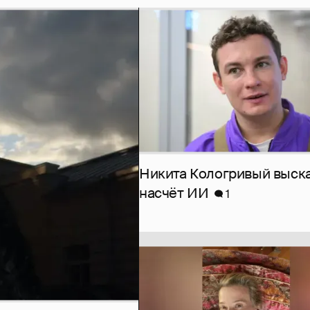
Никита Кологривый выск
насчёт ИИ
1