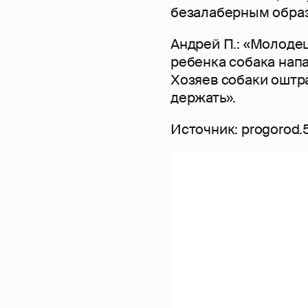
безалаберным обра
Андрей П.: «Молодец
ребенка собака напа
Хозяев собаки оштра
держать».
Источник: progorod.5