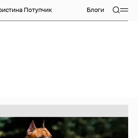
ристина Потупчик
Блоги