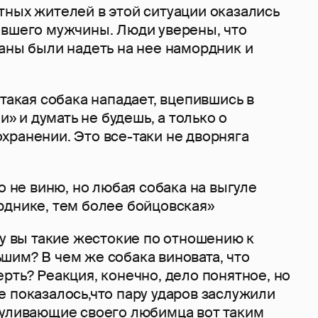
тных жителей в этой ситуации оказались
авшего мужчины. Люди уверены, что
аны были надеть на нее намордник и
 такая собака нападает, вцепившись в
чи» и думать не будешь, а только о
хранении. Это все-таки не дворняга
го не виню, но любая собака на выгуле
рднике, тем более бойцовская»
му вы такие жестокие по отношению к
шим? В чем же собака виновата, что
рть? Реакция, конечно, дело понятное, но
 показалось,что пару ударов заслужили
гуливающие своего любимца вот таким