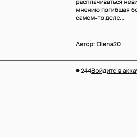
расплачиваться неви
мнению погибшая бо
самом-то деле...
Автор:
Eliena20
244
Войдите в акка