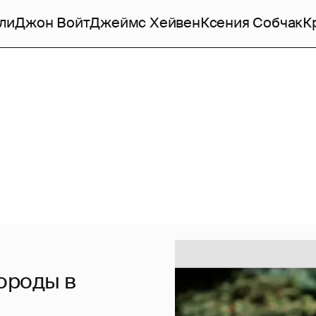
ли
Джон Войт
Джеймс Хейвен
Ксения Собчак
К
ороды в