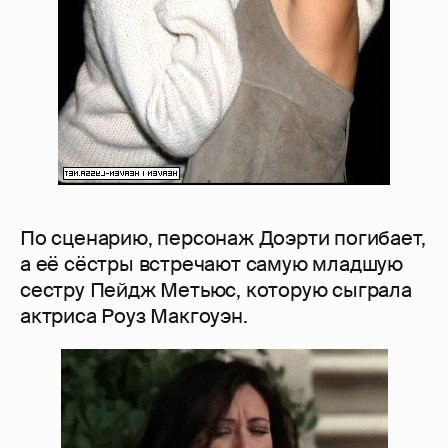
По сценарию, персонаж Доэрти погибает,
а её сёстры встречают самую младшую
сестру Пейдж Метьюс, которую сыграла
актриса Роуз Макгоуэн.