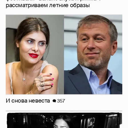
И снова невеста
357
Рублёвские дочки
187