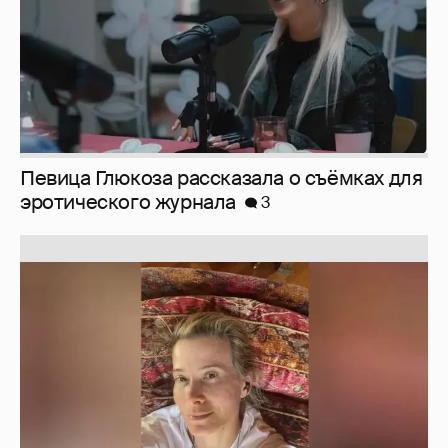
Юлия Высоцкая выложила селфи без
макияжа
2