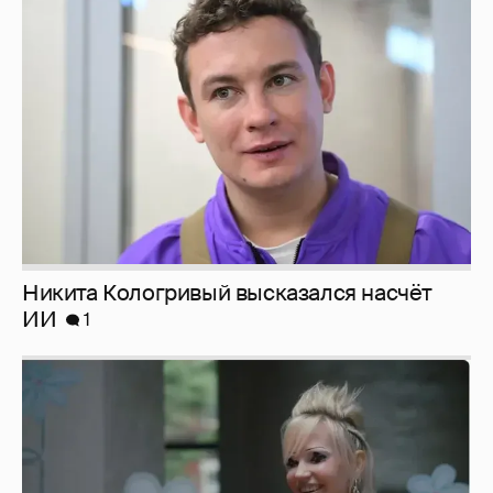
Никита Кологривый высказался насчёт
ИИ
1
Певица Глюкоза рассказала о съёмках для
эротического журнала
3