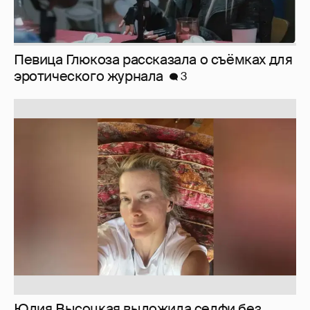
Юлия Высоцкая выложила селфи без
макияжа
2