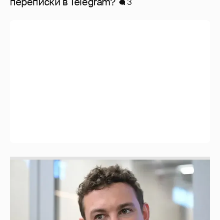
перeписки в Telegram?
3
Никита Кологривый высказался насчёт
ИИ
1