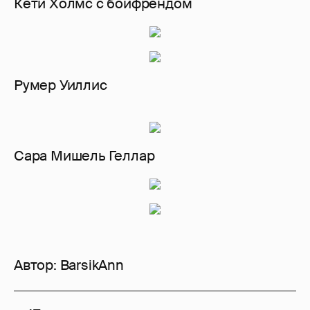
Кети Холмс с бойфрендом
Румер Уиллис
Сара Мишель Геллар
Автор:
BarsikAnn