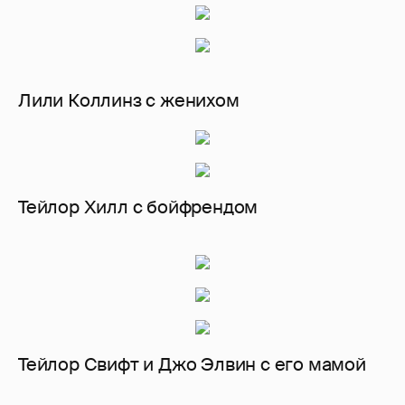
Лили Коллинз с женихом
Тейлор Хилл с бойфрендом
Тейлор Свифт и Джо Элвин с его мамой