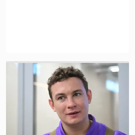
Никита Кологривый высказался насчёт
ИИ
1