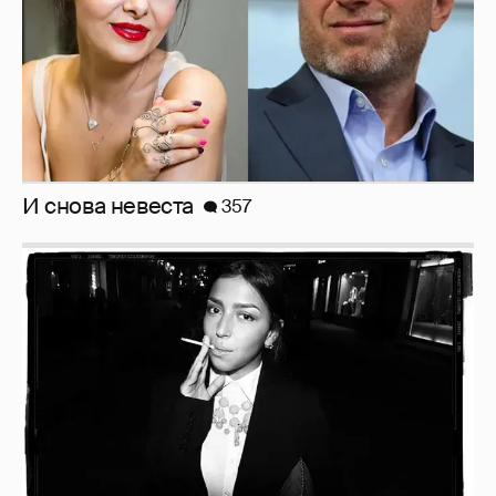
Рублёвские дочки
187