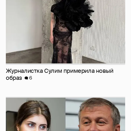
образ
6
И снова невеста
357