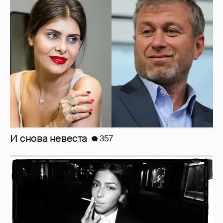
И снова невеста
357