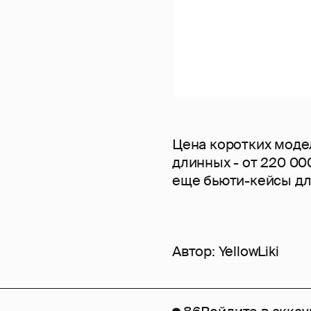
Цена коротких модел
длинных - от 220 00
еще бьюти-кейсы для
Автор:
YellowLiki