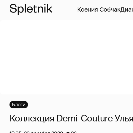
Ксения Собчак
Диа
Блоги
Коллекция Demi-Couture Уль