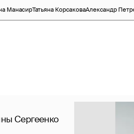
на Манасир
Татьяна Корсакова
Александр Петр
яны Сергеенко