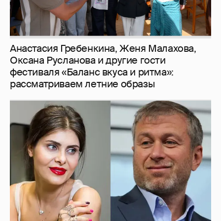
И снова невеста
357
Рублёвские дочки
187