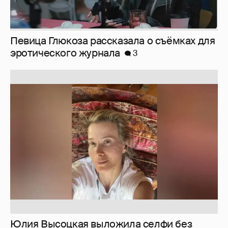
Юлия Высоцкая выложила селфи без
макияжа
2