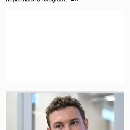
Никита Кологривый высказался насчёт
ИИ
1