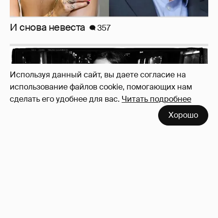
Используя данный сайт, вы даете согласие на
использование файлов cookie, помогающих нам
сделать его удобнее для вас.
Читать подробнее
Зачем нам вообще платить налоги? (или:
Хорошо
как работают наши деньги, когда мы
заикаемся о защите прав)