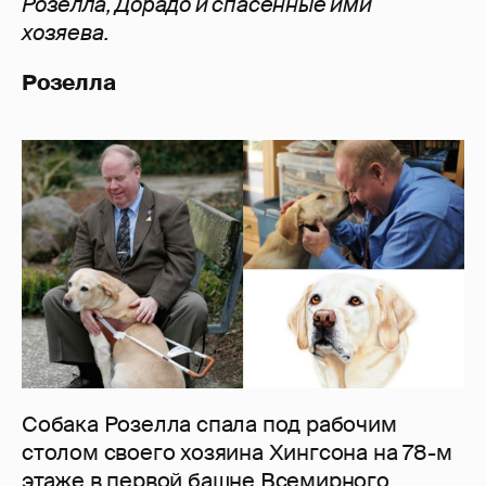
Розелла, Дорадо и спасенные ими
хозяева.
Розелла
Собака Розелла спала под рабочим
столом своего хозяина Хингсона на 78-м
этаже в первой башне Всемирного