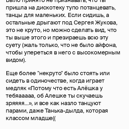
Было принято не признавать, что ты
пришла на дискотеку тупо потанцевать,
танцы для маленьких. Если сидишь, а
остальные дрыгают под Сергея Жукова,
это не круто, но можно сделать вид, что
ты выше этого и презираешь всю эту
суету (жаль только, что не было айфона,
чтобы упереться в него с высокомерным
видом).
Еще более "некруто" было стоять или
сидеть в одиночестве, когда играет
медляк «Потому что есть Алёшка у
тебяааааа, об Алешке ты скучаешь
зряяяя…», и все как назло танцуют
парами, даже Танька-дылда, которая
классом младше((