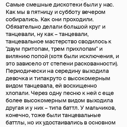
Самые смешные дискотеки были у нас.
Как мы в пятницу и субботу вечером
собирались. Как они проходили.
Обязательно делали большой круг и
танцевали, ну как – танцевали,
танцевальное мастерство сводилось к
"двум притопам, трем прихлопам" и
вилянию попой (хотя были исключения, и
это зависело от степени раскованности).
Периодически на середину выходила
девочка и типакруто с высокомерным
видом танцевала, ей восхищенно
хлопали. Через одну песню к ней с еще
более высокомерным видом выходила
другая и у них – типа баттл. У мальчиков,
конечно, тоже были танцевальные
баттлы, но их удостаивались в основном