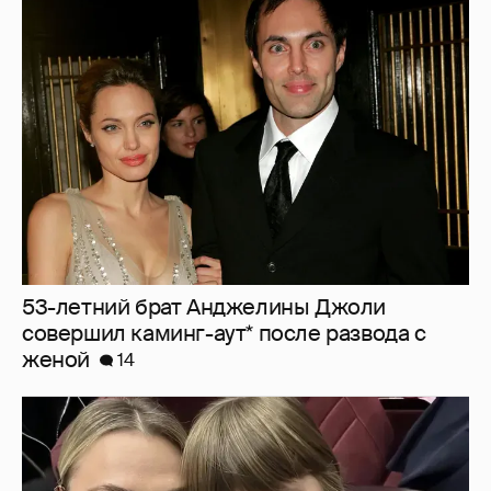
53-летний брат Анджелины Джоли
совершил каминг-аут* после развода с
женой
14
"Не буду её никуда пропихивать". Пелагея
высказалась о будущем дочери, из-за