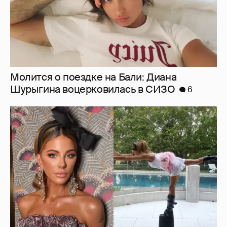
Ботинки на высокой платформе и
крашеный кот-компаньон: 53-летняя Кейт
Бекинсейл показала, как занимается
йогой
13