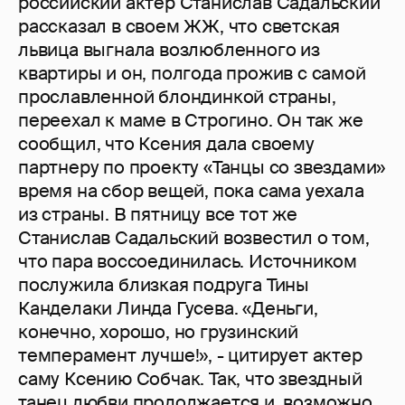
российский актер Станислав Садальский
рассказал в своем ЖЖ, что светская
львица выгнала возлюбленного из
квартиры и он, полгода прожив с самой
прославленной блондинкой страны,
переехал к маме в Строгино. Он так же
сообщил, что Ксения дала своему
партнеру по проекту «Танцы со звездами»
время на сбор вещей, пока сама уехала
из страны. В пятницу все тот же
Станислав Садальский возвестил о том,
что пара воссоединилась. Источником
послужила близкая подруга Тины
Канделаки Линда Гусева. «Деньги,
конечно, хорошо, но грузинский
темперамент лучше!», - цитирует актер
саму Ксению Собчак. Так, что звездный
танец любви продолжается и, возможно,