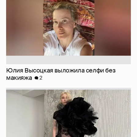
макияжа
2
Журналистка Сулим примерила новый
образ
6