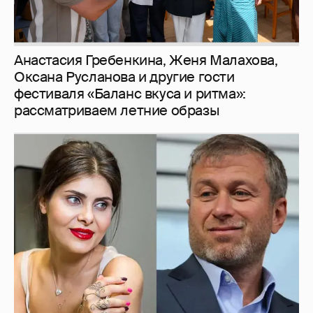
И снова невеста
357