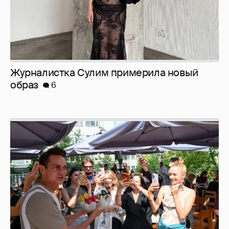
Анастасия Гребенкина, Женя Малахова,
Оксана Русланова и другие гости
фестиваля «Баланс вкуса и ритма»:
рассматриваем летние образы