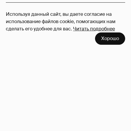
127
Используя данный сайт, вы даете согласие на
Войдите в аккаунт
, чтобы читать и
использование файлов cookie, помогающих нам
оставлять комментарии
сделать его удобнее для вас.
Читать подробнее
Хорошо