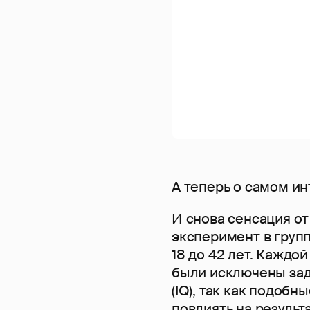
А теперь о самом ин
И снова сенсация о
эксперимент в групп
18 до 42 лет. Каждо
были исключены зад
(IQ), так как подоб
повлиять на результ