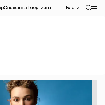
ир
Снежанна Георгиева
Блоги