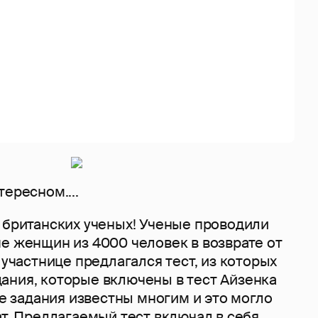
тересном....
т британских ученых! Ученые проводили
е женщин из 4000 человек в возврате от
й участнице предлагался тест, из которых
ания, которые включены в тест Айзенка
ные задания известны многим и это могло
ат. Предлагаемый тест включал в себя