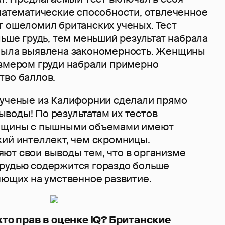
 математические способности, отвлеченное
т ошеломил британских ученых. Тест
льше грудь, тем меньший результат набрала
была выявлена закономерность. Женщины
азмером груди набрали примерно
тво баллов.
 ученые из Калифорнии сделали прямо
воды! По результатам их тестов
енщины с пышными объемами имеют
кий интеллект, чем скромницы.
ют свои выводы тем, что в организме
рудью содержится гораздо больше
яющих на умственное развитие.
 кто прав в оценке IQ? Британские