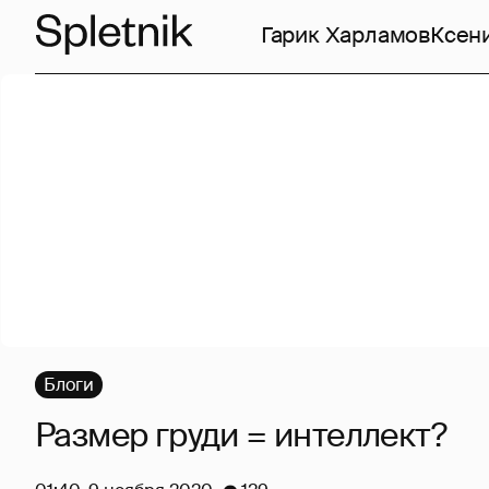
Гарик Харламов
Ксен
Блоги
Размер груди = интеллект?