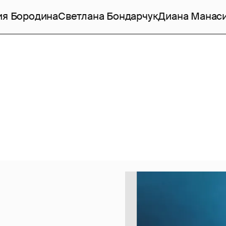
ия Бородина
Светлана Бондарчук
Диана Манас