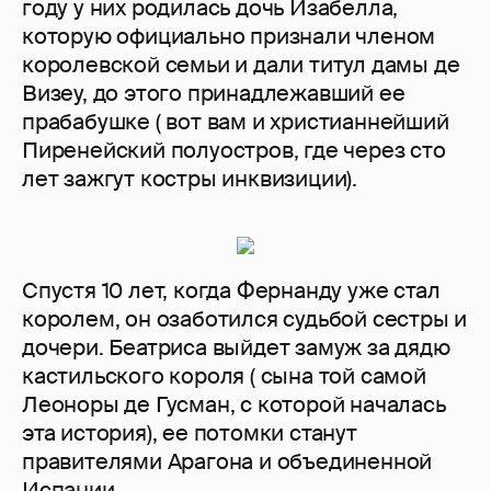
году у них родилась дочь Изабелла,
которую официально признали членом
королевской семьи и дали титул дамы де
Визеу, до этого принадлежавший ее
прабабушке ( вот вам и христианнейший
Пиренейский полуостров, где через сто
лет зажгут костры инквизиции).
Спустя 10 лет, когда Фернанду уже стал
королем, он озаботился судьбой сестры и
дочери. Беатриса выйдет замуж за дядю
кастильского короля ( сына той самой
Леоноры де Гусман, с которой началась
эта история), ее потомки станут
правителями Арагона и объединенной
Испании.