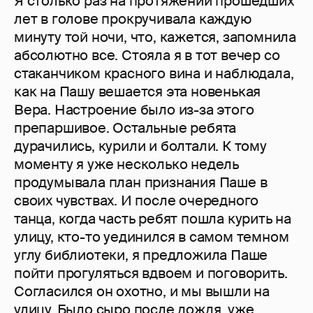
Я столько раз на протяжении прошедших
лет в голове прокручивала каждую
минуту той ночи, что, кажется, запомнила
абсолютно все. Стояла я в тот вечер со
стаканчиком красного вина и наблюдала,
как на Пашу вешается эта новенькая
Вера. Настроение было из-за этого
препаршивое. Остальные ребята
дурачились, курили и болтали. К тому
моменту я уже несколько недель
продумывала план признания Паше в
своих чувствах. И после очередного
танца, когда часть ребят пошла курить на
улицу, кто-то уединился в самом темном
углу библиотеки, я предложила Паше
пойти прогуляться вдвоем и поговорить.
Согласился он охотно, и мы вышли на
улицу. Было сыро после дождя, уже