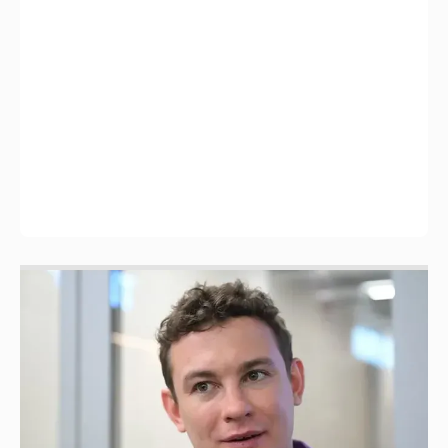
Никита Кологривый высказался насчёт
ИИ
1