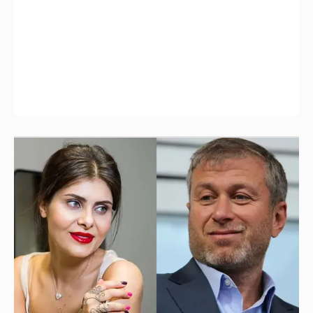
Рублёвские дочки
187