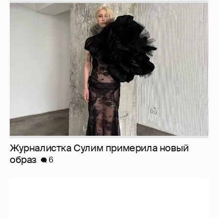
Журналистка Сулим примерила новый
образ
6
И снова невеста
357