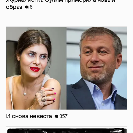
И снова невеста
357