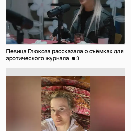
Юлия Высоцкая выложила селфи без
макияжа
2