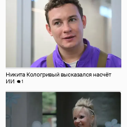
Никита Кологривый высказался насчёт
ИИ
1
Певица Глюкоза рассказала о съёмках для
эротического журнала
3