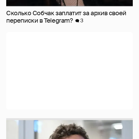
Сколько Собчак заплатит за архив своей
перeписки в Telegram?
3
Никита Кологривый высказался насчёт