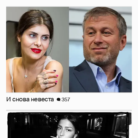
И снова невеста
357
Рублёвские дочки
187