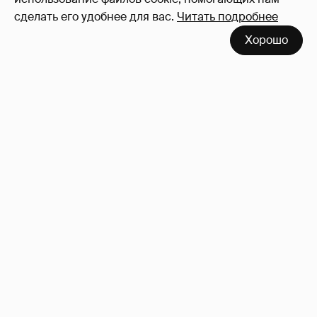
сделать его удобнее для вас.
Читать подробнее
Хорошо
Зачем нам вообще платить налоги? (или:
как работают наши деньги, когда мы
заикаемся о защите прав)