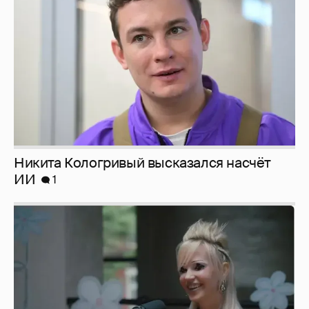
ИИ
1
Певица Глюкоза рассказала о съёмках для
эротического журнала
3