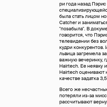
ри года назад Пэрис
специализирующейся
была стать лицом н
Catcher и заниматьс
"позабыла". В докум
говорится, что Пэри
телевидении без вол
кудри конкурентов. 
львица загремела за
важную вечеринку, 
Hairtech. Ее неявку
Hairtech оценивают 
качестве задатка 3,
Всего же несчастны
потеряли из-за мис
рассчитывают вернут