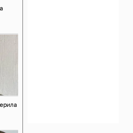
а
мерила