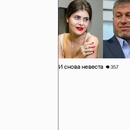
И снова невеста
357