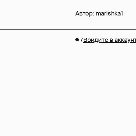
Автор:
marishka1
7
Войдите в аккаун