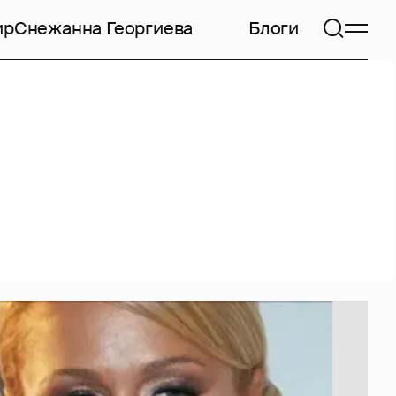
ир
Снежанна Георгиева
Блоги