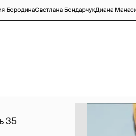
ия Бородина
Светлана Бондарчук
Диана Манас
ь 35