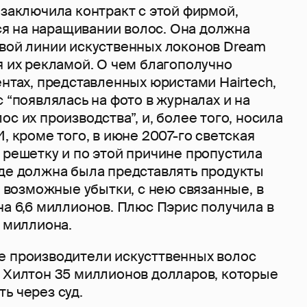
 заключила контракт с этой фирмой,
 на наращивании волос. Она должна
овой линии искуственных локонов Dream
я их рекламой. О чем благополучно
ентах, представленных юристами Hairtech,
с “появлялась на фото в журналах и на
ос их производства”, и, более того, носила
И, кроме того, в июне 2007-го светская
 решетку и по этой причине пропустила
где должна была представлять продукты
 и возможные убытки, с нею связанные, в
на 6,6 миллионов. Плюс Пэрис получила в
5 миллиона.
е производители искусттвенных волос
с Хилтон 35 миллионов долларов, которые
ь через суд.