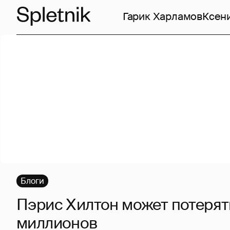
Гарик Харламов
Ксен
Блоги
Пэрис Хилтон может потерят
миллионов