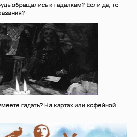
будь обращались к гадалкам? Если да, то
казания?
умеете гадать? На картах или кофейной