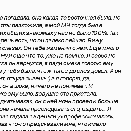
 погадала, она какая-то восточная была, не
арты разложила, а мой МЧ тогда был в
их общих знакомых у нас не было 100%. Так
арень есть, но он далеко сейчас. Вижу
в слезах. Он тебе изменил с ней. Еще много
 Ну и еще что-то, уже не помню. Я особо не
гда он вернулся, я ради смеха говорю ему,
у тебя была, что ж ты ее до слез довел. А он
, откуда знаешь :) а я говорю, да,
. он в шоке, ничего не понимает. И
ко ему было, девушка эта пристала,
дкатывала», он с ней ночь провел и больше
она начала преследовать его, рыдать... Я
раз гадала за деньги у «профессионалов»,
 раз что-то предсказали мне, что имело