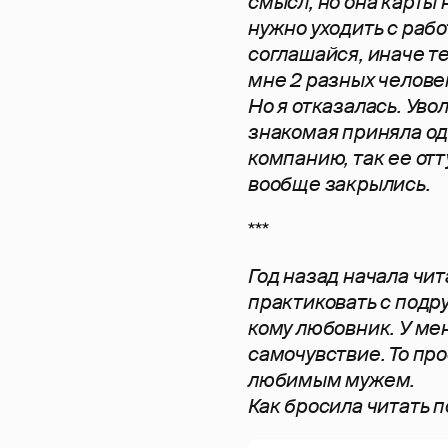
смысл, но она карты
нужно уходить с рабо
соглашайся, иначе те
мне 2 разных челове
Но я отказалась. Увол
знакомая приняла од
компанию, так ее отт
вообще закрылись.
***
Год назад начала чит
практиковать с подр
кому любовник. У мен
самочувствие. То пр
любимым мужем.
Как бросила читать п