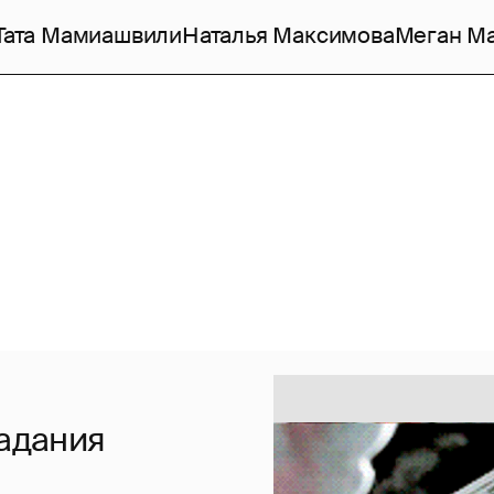
Тата Мамиашвили
Наталья Максимова
Меган М
гадания