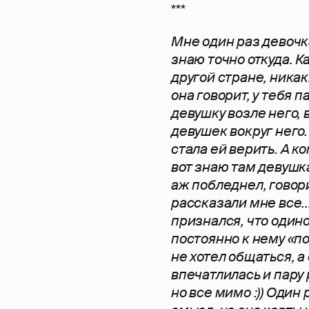
***
Мне один раз девочка
знаю точно откуда. К
другой стране, никак
она говорит, у тебя п
девушку возле него, 
девушек вокруг него.
стала ей верить. А ко
вот знаю там девушка 
аж побледнел, говорит
рассказали мне все..
признался, что одино
постоянно к нему «по
не хотел общаться, а 
впечатлилась и пару 
но все мимо :)) Один