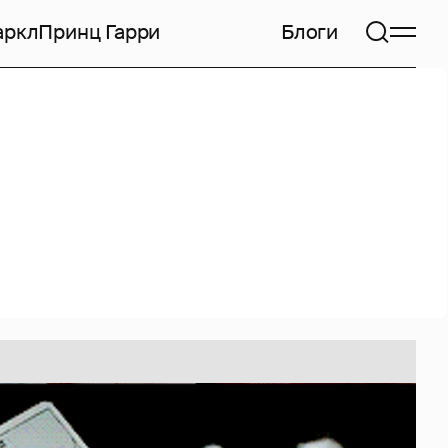
аркл
Принц Гарри
Блоги