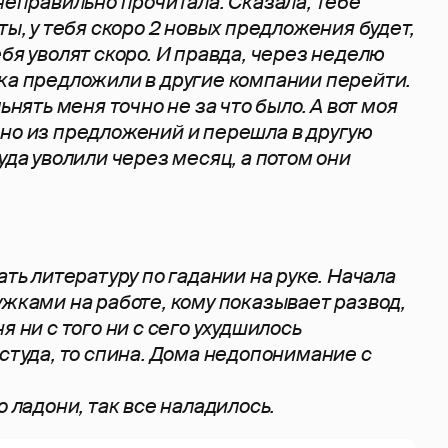
 неправильно прочитала. Сказала, тебе
ты, у тебя скоро 2 новых предложения будет,
бя уволят скоро. И правда, через неделю
ка предложили в другие компании перейти.
ьнять меня точно не за что было. А вот моя
но из предложений и перешла в другую
уда уволили через месяц, а потом они
ать литературу по гадании на руке. Начала
ужками на работе, кому показывает развод,
я ни с того ни с сего ухудшилось
остуда, то спина. Дома недопонимание с
о ладони, так все наладилось.