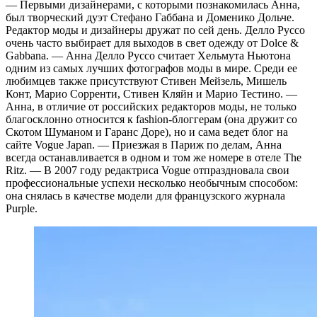
— Первыми дизайнерами, с которыми познакомилась Анна,
был творческий дуэт Стефано Габбана и Доменико Дольче.
Редактор моды и дизайнеры дружат по сей день. Делло Руссо
очень часто выбирает для выходов в свет одежду от Dolce &
Gabbana. — Анна Делло Руссо считает Хельмута Ньютона
одним из самых лучших фотографов моды в мире. Среди ее
любимцев также присутствуют Стивен Мейзель, Мишель
Конт, Марио Сорренти, Стивен Кляйн и Марио Тестино. —
Анна, в отличие от российских редакторов моды, не только
благосклонно относится к fashion-блоггерам (она дружит со
Скотом Шуманом и Гаранс Доре), но и сама ведет блог на
сайте Vogue Japan. — Приезжая в Париж по делам, Анна
всегда останавливается в одном и том же номере в отеле The
Ritz. — В 2007 году редактриса Vogue отпраздновала свои
профессиональные успехи несколько необычным способом:
она снялась в качестве модели для французского журнала
Purple.