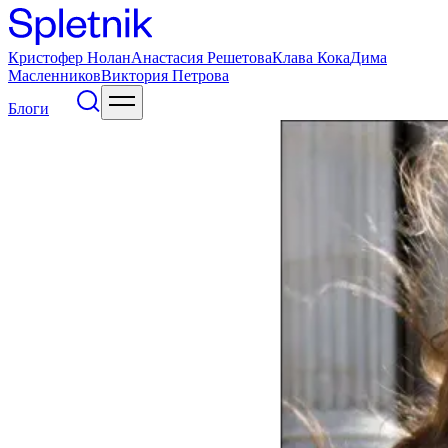
Кристофер Нолан
Анастасия Решетова
Клава Кока
Дима
Масленников
Виктория Петрова
Блоги