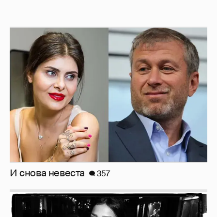
И снова невеста
357