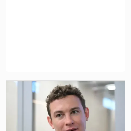
Никита Кологривый высказался насчёт
ИИ
1