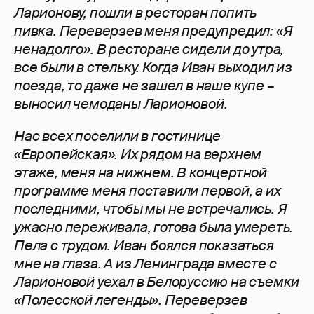
Ларионову, пошли в ресторан попить
пивка. Переверзев меня предупредил: «Я
ненадолго». В ресторане сидели до утра,
все были в стельку. Когда Иван выходил из
поезда, то даже не зашел в наше купе –
выносил чемоданы Ларионовой.
Нас всех поселили в гостинице
«Европейская». Их рядом на верхнем
этаже, меня на нижнем. В концертной
программе меня поставили первой, а их
последними, чтобы мы не встречались. Я
ужасно переживала, готова была умереть.
Пела с трудом. Иван боялся показаться
мне на глаза. А из Ленинграда вместе с
Ларионовой уехал в Белоруссию на съемки
«Полесской легенды». Переверзев