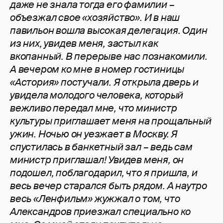
даже не знала тогда его фамилии –
объезжал свое «хозяйство». И в наш
павильон вошла высокая делегация. Один
из них, увидев меня, застыл как
вкопанный. В перерыве нас познакомили.
А вечером ко мне в номер гостиницы
«Астория» постучали. Я открыла дверь и
увидела молодого человека, который
вежливо передал мне, что министр
культуры приглашает меня на прощальный
ужин. Ночью он уезжает в Москву. Я
спустилась в банкетный зал – ведь сам
министр приглашал! Увидев меня, он
подошел, поблагодарил, что я пришла, и
весь вечер старался быть рядом. А наутро
весь «Ленфильм» жужжал о том, что
Александров приезжал специально ко