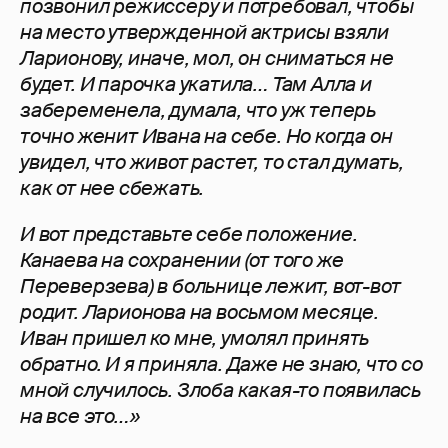
позвонил режиссеру и потребовал, чтобы
на место утвержденной актрисы взяли
Ларионову, иначе, мол, он сниматься не
будет. И парочка укатила… Там Алла и
забеременела, думала, что уж теперь
точно женит Ивана на себе. Но когда он
увидел, что живот растет, то стал думать,
как от нее сбежать.
И вот представьте себе положение.
Канаева на сохранении (от того же
Переверзева) в больнице лежит, вот-вот
родит. Ларионова на восьмом месяце.
Иван пришел ко мне, умолял принять
обратно. И я приняла. Даже не знаю, что со
мной случилось. Злоба какая-то появилась
на все это…»