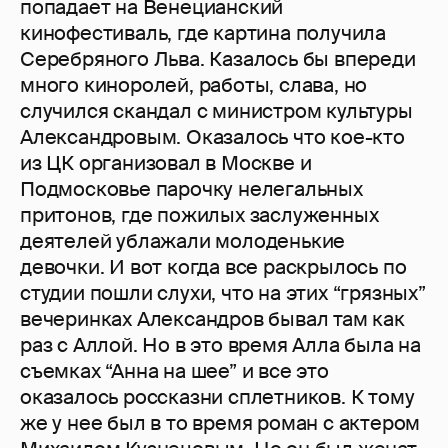
попадает на Венецианский
кинофестиваль, где картина получила
Серебряного Льва. Казалось бы впереди
много киноролей, работы, слава, но
случился скандал с министром культуры
Александровым. Оказалось что кое-кто
из ЦК организовал в Москве и
Подмосковье парочку нелегальных
притонов, где пожилых заслуженных
деятелей ублажали молоденькие
девочки. И вот когда все раскрылось по
студии пошли слухи, что на этих “грязных”
вечеринках Александров бывал там как
раз с Аллой. Но в это время Алла была на
съемках “Анна на шее” и все это
оказалось россказни сплетников. К тому
же у нее был в то время роман с актером