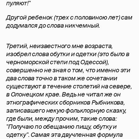
пуляют!"
Другой ребенок (трех с половиною лет) сам
додумался до слова никчемный.
Третий, неизвестного мне возраста,
изобрел слова обутки и одетки (это было в
черноморской степи под Одессой),
совершенно не зная о том, что именно эти
два слова точно в таком же сочетании
существуют в течение столетий на севере,
в Олонецком крае. Ведь не читал же он
этнографических сборников Рыбникова,
записавшего некую фольклорную сказку,
где были, между прочим, такие слова:
"Получаю по обещанию пищу, обутку и
одетку". Самая эта двучленная формула