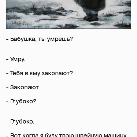
- Бабушка, ты умрешь?
- Умру.
- Тебя в яму закопают?
- Закопают.
- Глубоко?
- Глубоко.
- Вот когда я буду твою швейную машину