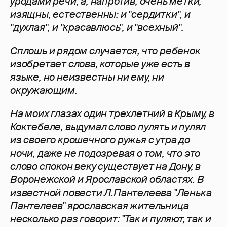
уродами речи, а, напротив, очень метки,
изящны, естественны: и "сердитки", и
"духлая", и "красавлюсь", и "всехный".
Сплошь и рядом случается, что ребенок
изобретает слова, которые уже есть в
языке, но неизвестны ни ему, ни
окружающим.
На моих глазах один трехлетний в Крыму, в
Коктебеле, выдумал слово пулять и пулял
из своего крошечного ружья с утра до
ночи, даже не подозревая о том, что это
слово спокон веку существует на Дону, в
Воронежской и Ярославской областях. В
известной повести Л.Пантелеева "Ленька
Пантелеев" ярославская жительница
несколько раз говорит: "Так и пуляют, так и