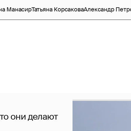
на Манасир
Татьяна Корсакова
Александр Петр
то они делают