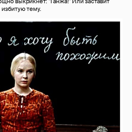
ощно выкрикнет: "Ганжа!" Или заставит
 избитую тему.