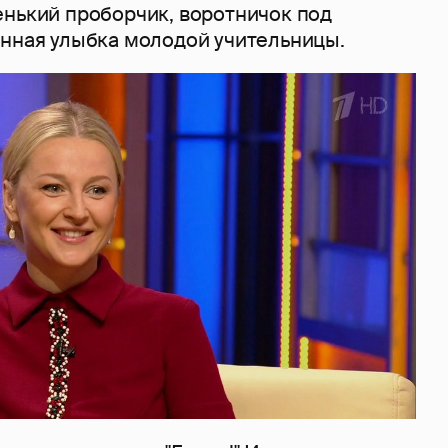
енький проборчик, воротничок под
анная улыбка молодой учительницы.