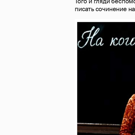
Того и гляди беспом
писать сочинение на