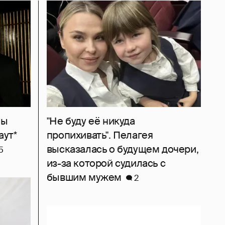
ны
"Не буду её никуда
аут*
пропихивать". Пелагея
высказалась о будущем дочери,
5
из-за которой судилась с
бывшим мужем
2