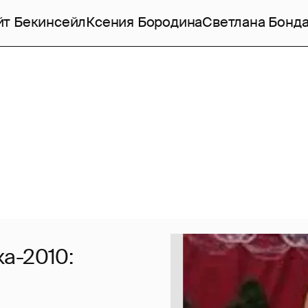
йт Бекинсейл
Ксения Бородина
Светлана Бонд
а-2010: