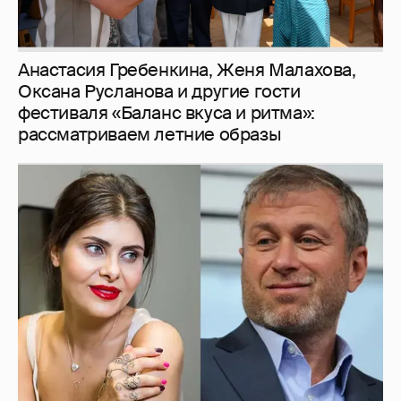
И снова невеста
357