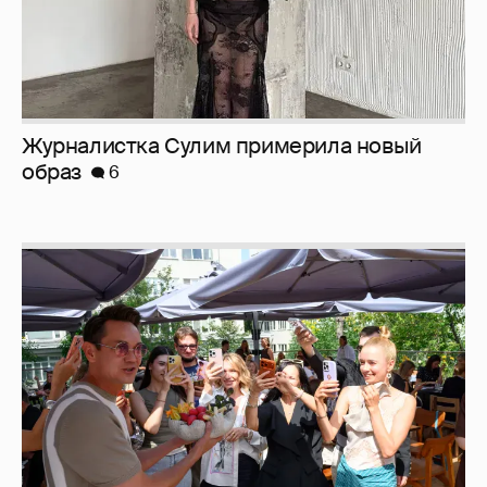
Анастасия Гребенкина, Женя Малахова,
Оксана Русланова и другие гости
фестиваля «Баланс вкуса и ритма»:
рассматриваем летние образы